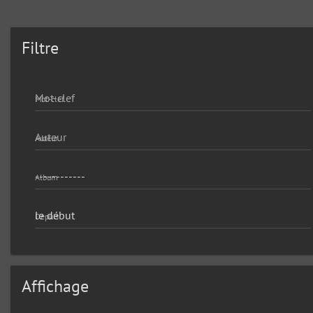
Filtre
Mot-clef
Auteur
Album
Depuis
Affichage